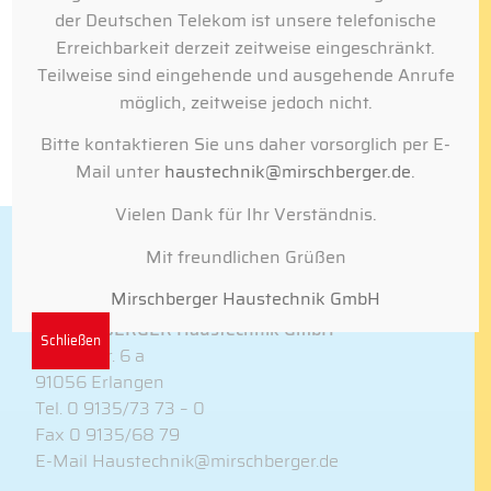
der Deutschen Telekom ist unsere telefonische
Installation für Sie vor Ort. Einfach und
Erreichbarkeit derzeit zeitweise eingeschränkt.
professionell.
Teilweise sind eingehende und ausgehende Anrufe
möglich, zeitweise jedoch nicht.
Bitte kontaktieren Sie uns daher vorsorglich per E-
Mail unter
haustechnik@mirschberger.de
.
Vielen Dank für Ihr Verständnis.
Mit freundlichen Grüßen
Adresse
Mirschberger Haustechnik GmbH
MIRSCHBERGER Haustechnik GmbH
Schließen
Marterstr. 6 a
91056 Erlangen
Tel.
0 9135/73 73 – 0
Fax 0 9135/68 79
E-Mail
Haustechnik@mirschberger.de