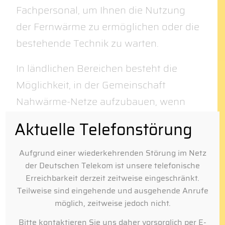
Fachpersonal, um Ihnen die Nutzung
der Fernwärme zu ermöglichen oder die
bestehende Technik zu warten.
In ländlichen Bereichen besteht die
Möglichkeit, in der Gemeinschaft
Nahwärme-Netze aufzubauen, wenn
eine Großanlage – wie zum Beispiel
Aktuelle Telefonstörung
eine Hackschnitzelanlage – im Gebiet
vorhanden ist. Bestes Beispiel der
Aufgrund einer wiederkehrenden Störung im Netz
der Deutschen Telekom ist unsere telefonische
Umgebung ist das Nahwärmenetz
Erreichbarkeit derzeit zeitweise eingeschränkt.
Dechsendorf, das durch die
Teilweise sind eingehende und ausgehende Anrufe
Hackschnitzelanlage der Firma Leipold
möglich, zeitweise jedoch nicht.
gespeist wird und dem 13
Bitte kontaktieren Sie uns daher vorsorglich per E-