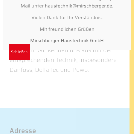
Wohneinheiten angeschlossen sind.
Mail unter
haustechnik@mirschberger.de
.
Vielen Dank für Ihr Verständnis.
Das MIRSCHBERGER Haustechnik
Mit freundlichen Grüßen
GmbH Heizungsteam wartet Fern- und
Nahwärmetechnik im Großraum
Mirschberger Haustechnik GmbH
Erlangen. Wir kennen uns aus mit der
Schließen
entsprechenden Technik, insbesondere
Danfoss, DeltaTec und Pewo.
Adresse